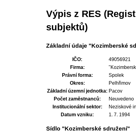
Výpis z RES (Regis
subjektů)
Základní údaje "Kozimberské sd
IČO:
49056921
Firma:
"Kozimbersk
Právní forma:
Spolek
Okres:
Pelhřimov
Základní územní jednotka:
Pacov
Počet zaměstnanců:
Neuvedeno
Institucionální sektor:
Neziskové i
Datum vzniku:
1. 7. 1994
Sídlo "Kozimberské sdružení"