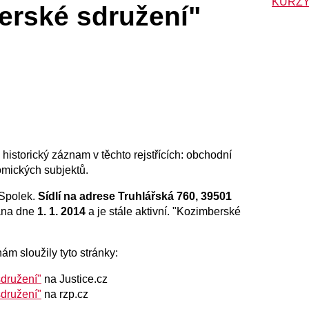
KURZY
rské sdružení"
istorický záznam v těchto rejstřících: obchodní
onomických subjektů.
Spolek.
Sídlí na adrese Truhlářská 760, 39501
sána dne
1. 1. 2014
a je stále aktivní. "Kozimberské
ám sloužily tyto stránky:
družení"
na Justice.cz
družení"
na rzp.cz