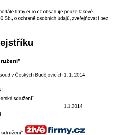
portále firmy.euro.cz obsahuje pouze takové
00 Sb., o ochraně osobních údajů, zveřejňovat i bez
ejstříku
ružení"
 soud v Českých Budějovicích
1. 1. 2014
21
erské sdružení"
1.1.2014
4
é sdružení"