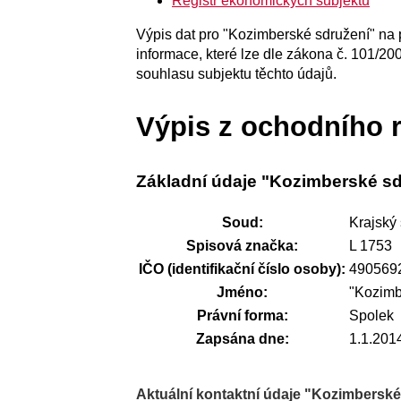
Registr ekonomických subjektů
Výpis dat pro "Kozimberské sdružení" na 
informace, které lze dle zákona č. 101/20
souhlasu subjektu těchto údajů.
Výpis z ochodního r
Základní údaje "Kozimberské sd
Soud:
Krajský
Spisová značka:
L 1753
IČO (identifikační číslo osoby):
490569
Jméno:
"Kozimb
Právní forma:
Spolek
Zapsána dne:
1.1.201
Aktuální kontaktní údaje "Kozimbersk