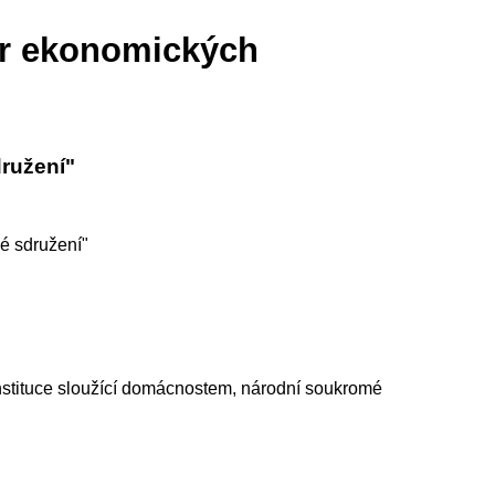
tr ekonomických
ružení"
é sdružení"
nstituce sloužící domácnostem, národní soukromé