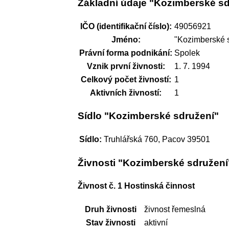
Základní údaje "Kozimberské sd
IČO (identifikační číslo):
49056921
Jméno:
"Kozimberské 
Právní forma podnikání:
Spolek
Vznik první živnosti:
1. 7. 1994
Celkový počet živností:
1
Aktivních živností:
1
Sídlo "Kozimberské sdružení"
Sídlo:
Truhlářská 760, Pacov 39501
Živnosti "Kozimberské sdružení
Živnost č. 1 Hostinská činnost
Druh živnosti
živnost řemeslná
Stav živnosti
aktivní