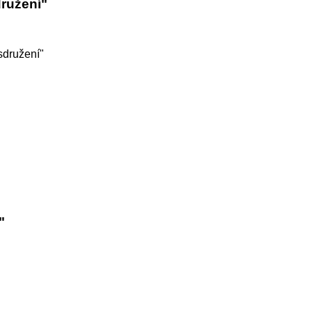
ružení"
sdružení"
"