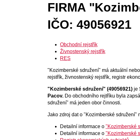
FIRMA "Kozimbe
IČO: 49056921
Obchodní rejstřík
Živnostenský rejstřík
RES
"Kozimberské sdružení" má aktuální nebo h
rejstřík, živnostenský rejstřík, registr ek
"Kozimberské sdružení" (49056921)
je 
Pacov.
Do obchodního rejtříku byla zap
sdružení" má jeden obor činnosti.
Jako zdroj dat o "Kozimberské sdružení" n
Detailní informace o
"Kozimberské s
Detailní informace o
"Kozimberské s