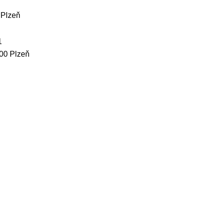
 Plzeň
1
100 Plzeň