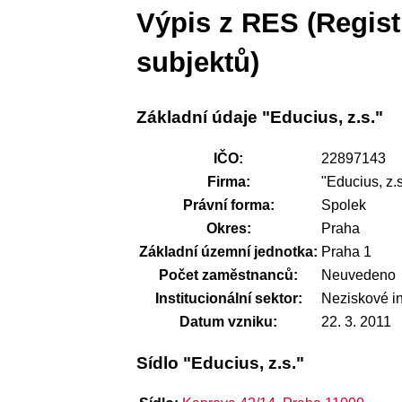
Výpis z RES (Regis
subjektů)
Základní údaje "Educius, z.s."
IČO:
22897143
Firma:
"Educius, z.s
Právní forma:
Spolek
Okres:
Praha
Základní územní jednotka:
Praha 1
Počet zaměstnanců:
Neuvedeno
Institucionální sektor:
Neziskové i
Datum vzniku:
22. 3. 2011
Sídlo "Educius, z.s."