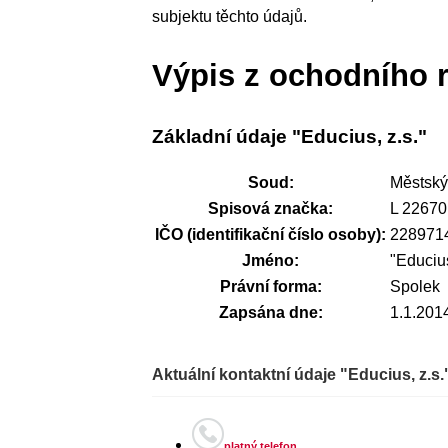
subjektu těchto údajů.
Výpis z ochodního r
Základní údaje "Educius, z.s."
Soud:
Městský
Spisová značka:
L 22670
IČO (identifikační číslo osoby):
228971
Jméno:
"Educius
Právní forma:
Spolek
Zapsána dne:
1.1.201
Aktuální kontaktní údaje "Educius, z.s
platný telefon