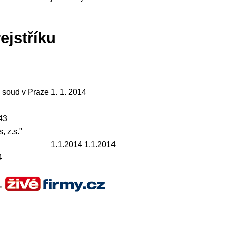
ejstříku
 soud v Praze
1. 1. 2014
43
, z.s."
1.1.2014 1.1.2014
4
."