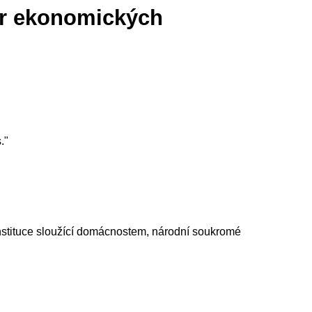
tr ekonomických
."
nstituce sloužící domácnostem, národní soukromé