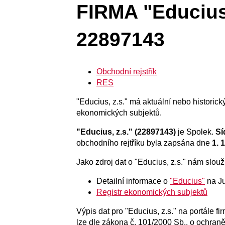
FIRMA "Educius,
22897143
Obchodní rejstřík
RES
"Educius, z.s." má aktuální nebo historický
ekonomických subjektů.
"Educius, z.s." (22897143)
je Spolek.
Sí
obchodního rejtříku byla zapsána dne
1. 
Jako zdroj dat o "Educius, z.s." nám slouži
Detailní informace o
"Educius"
na Ju
Registr ekonomických subjektů
Výpis dat pro "Educius, z.s." na portále f
lze dle zákona č. 101/2000 Sb., o ochran