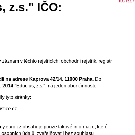
KURZY
 z.s." IČO:
 záznam v těchto rejstřících: obchodní rejstřík, registr
dlí na adrese Kaprova 42/14, 11000 Praha.
Do
1. 2014
"Educius, z.s." má jeden obor činnosti.
ly tyto stránky:
stice.cz
irmy.euro.cz obsahuje pouze takové informace, které
ě osobních údajů, zveřejňovat i bez souhlasu