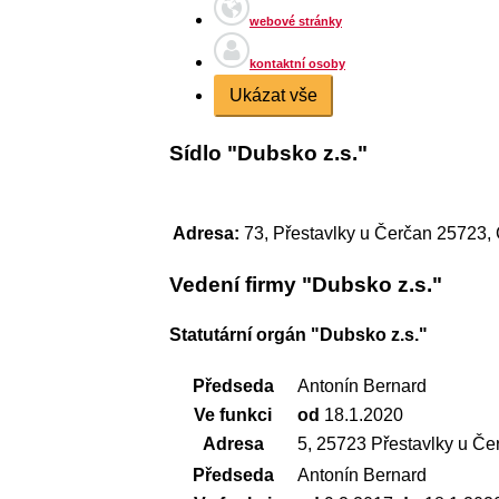
webové stránky
kontaktní osoby
Ukázat vše
Sídlo "Dubsko z.s."
Adresa:
73, Přestavlky u Čerčan 25723,
Vedení firmy "Dubsko z.s."
Statutární orgán "Dubsko z.s."
Předseda
Antonín Bernard
Ve funkci
od
18.1.2020
Adresa
5, 25723 Přestavlky u Če
Předseda
Antonín Bernard