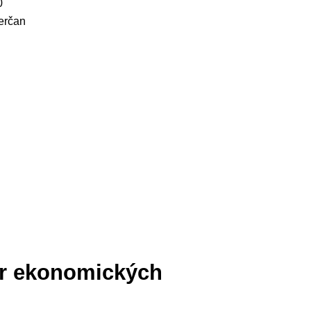
0
erčan
tr ekonomických