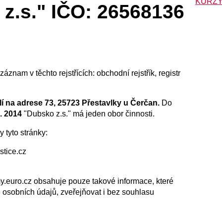
KURZY
z.s." IČO: 26568136
áznam v těchto rejstřících: obchodní rejstřík, registr
lí na adrese 73, 25723 Přestavlky u Čerčan.
Do
1. 2014
"Dubsko z.s." má jeden obor činnosti.
 tyto stránky:
stice.cz
rmy.euro.cz obsahuje pouze takové informace, které
ě osobních údajů, zveřejňovat i bez souhlasu