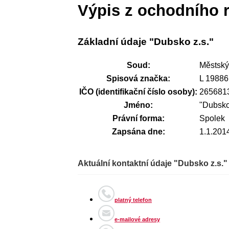
Výpis z ochodního r
Základní údaje "Dubsko z.s."
Soud:
Městský
Spisová značka:
L 19886
IČO (identifikační číslo osoby):
265681
Jméno:
"Dubsko
Právní forma:
Spolek
Zapsána dne:
1.1.201
Aktuální kontaktní údaje "Dubsko z.s.
platný telefon
e-mailové adresy