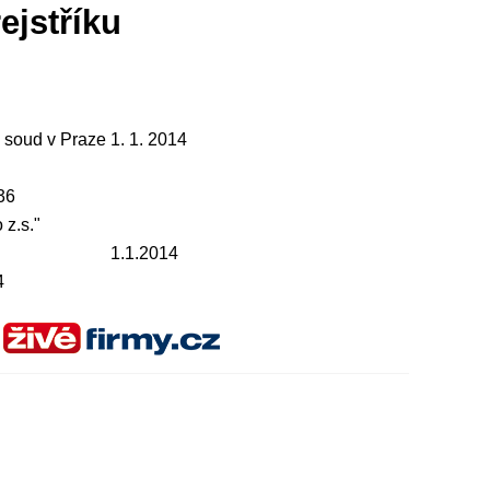
ejstříku
 soud v Praze
1. 1. 2014
36
 z.s."
1.1.2014
4
"