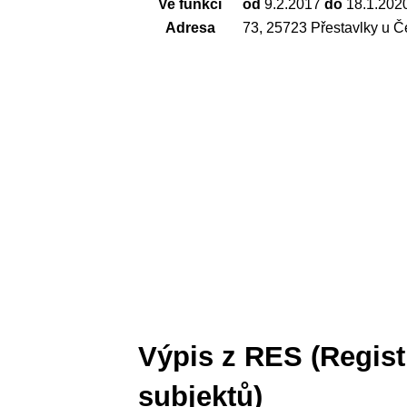
Ve funkci
od
9.2.2017
do
18.1.202
Adresa
73, 25723 Přestavlky u Č
Výpis z RES (Regis
subjektů)