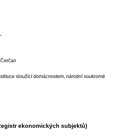
"
u Čerčan
nstituce sloužící domácnostem, národní soukromé
Registr ekonomických subjektů)