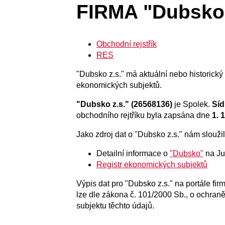
FIRMA "Dubsko 
Obchodní rejstřík
RES
"Dubsko z.s." má aktuální nebo historický z
ekonomických subjektů.
"Dubsko z.s." (26568136)
je Spolek.
Síd
obchodního rejtříku byla zapsána dne
1. 
Jako zdroj dat o "Dubsko z.s." nám sloužily
Detailní informace o
"Dubsko"
na Ju
Registr ekonomických subjektů
Výpis dat pro "Dubsko z.s." na portále fi
lze dle zákona č. 101/2000 Sb., o ochran
subjektu těchto údajů.