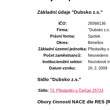
Základní údaje "Dubsko z.s."
IČO:
26568136
Firma:
"Dubsko z.s.
Právní forma:
Spolek
Okres:
Benešov
Základní územní jednotka:
Přestavlky 
Počet zaměstnanců:
Neuvedeno
Institucionální sektor:
Neziskové i
Datum vzniku:
20. 2. 2009
Sídlo "Dubsko z.s."
Sídlo:
73, Přestavlky u Čerčan 25723
Obory činností NACE dle RES (