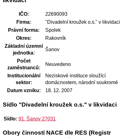
likvidaci
IČO:
22690093
Firma:
"Divadelní kroužek o.s." v likvidaci
Právní forma:
Spolek
Okres:
Rakovník
Základní územní
Šanov
jednotka:
Počet
Neuvedeno
zaměstnanců:
Institucionální
Neziskové instituce sloužící
sektor:
domácnostem, národní soukromé
Datum vzniku:
18. 12. 2007
Sídlo "Divadelní kroužek o.s." v likvidaci
Sídlo:
91, Šanov 27031
Obory činností NACE dle RES (Registr