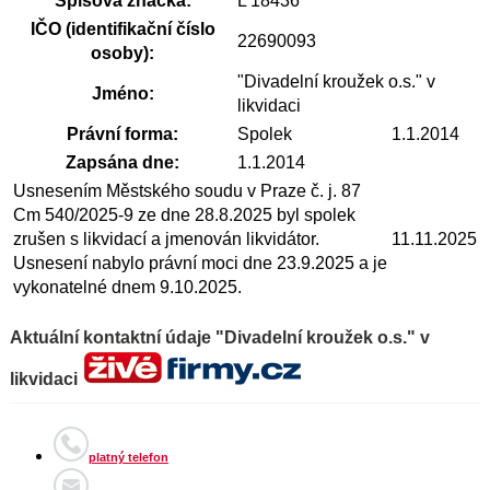
Spisová značka:
L 18436
IČO (identifikační číslo
22690093
osoby):
"Divadelní kroužek o.s." v
Jméno:
likvidaci
Právní forma:
Spolek
1.1.2014
Zapsána dne:
1.1.2014
Usnesením Městského soudu v Praze č. j. 87
Cm 540/2025-9 ze dne 28.8.2025 byl spolek
zrušen s likvidací a jmenován likvidátor.
11.11.2025
Usnesení nabylo právní moci dne 23.9.2025 a je
vykonatelné dnem 9.10.2025.
Aktuální kontaktní údaje "Divadelní kroužek o.s." v
likvidaci
platný telefon