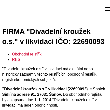
FIRMA "Divadelní kroužek
o.s." v likvidaci IČO: 22690093
Obchodní rejstřík
RES
"Divadelní kroužek o.s." v likvidaci má aktuální nebo
historický záznam v těchto rejstřících: obchodní rejstřík,
registr ekonomických subjektů.
"Divadelní kroužek o.s." v likvidaci (22690093)
je Spolek.
Sídlí na adrese 91, 27031 Šanov.
Do obchodního rejtříku
byla zapsána dne
1. 1. 2014
"Divadelní kroužek o.s." v
likvidaci má jeden obor činnosti.