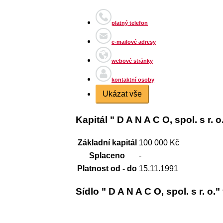
platný telefon
e-mailové adresy
webové stránky
kontaktní osoby
Ukázat vše
Kapitál " D A N A C O, spol. s r. o
Základní kapitál
100 000 Kč
Splaceno
-
Platnost od - do
15.11.1991
Sídlo " D A N A C O, spol. s r. o."