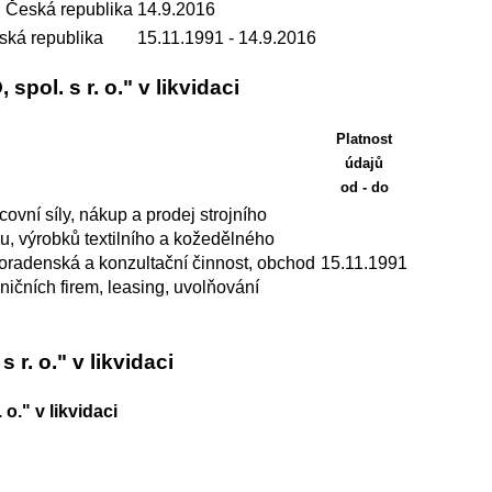
 Česká republika
14.9.2016
ská republika
15.11.1991
- 14.9.2016
spol. s r. o." v likvidaci
Platnost
údajů
od - do
ovní síly, nákup a prodej strojního
u, výrobků textilního a kožedělného
 poradenská a konzultační činnost, obchod
15.11.1991
ičních firem, leasing, uvolňování
 r. o." v likvidaci
 o." v likvidaci