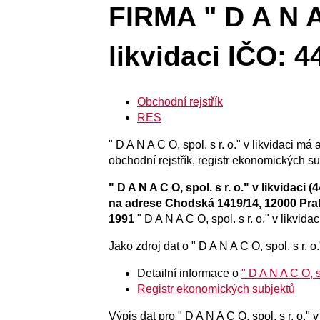
FIRMA " D A N A 
likvidaci IČO: 
Obchodní rejstřík
RES
" D A N A C O, spol. s r. o." v likvidaci má
obchodní rejstřík, registr ekonomických su
" D A N A C O, spol. s r. o." v likvidaci 
na adrese Chodská 1419/14, 12000 Pra
1991
" D A N A C O, spol. s r. o." v likvida
Jako zdroj dat o " D A N A C O, spol. s r. o.
Detailní informace o
" D A N A C O, sp
Registr ekonomických subjektů
Výpis dat pro " D A N A C O, spol. s r. o."