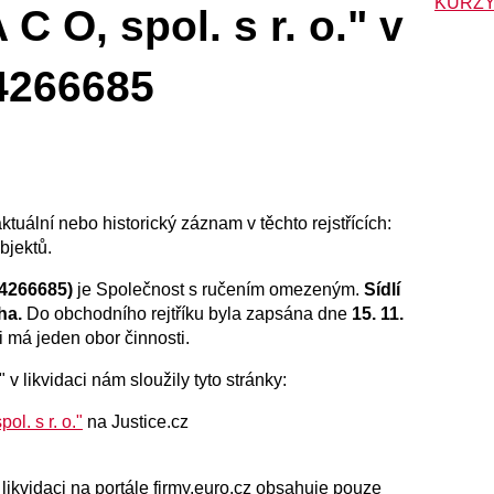
KURZY
C O, spol. s r. o." v
44266685
 aktuální nebo historický záznam v těchto rejstřících:
bjektů.
(44266685)
je Společnost s ručením omezeným.
Sídlí
ha.
Do obchodního rejtříku byla zapsána dne
15. 11.
ci má jeden obor činnosti.
" v likvidaci nám sloužily tyto stránky:
ol. s r. o."
na Justice.cz
 v likvidaci na portále firmy.euro.cz obsahuje pouze