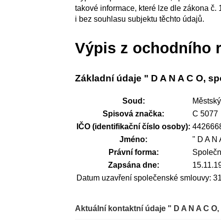
takové informace, které lze dle zákona č.
i bez souhlasu subjektu těchto údajů.
Výpis z ochodního r
Základní údaje " D A N A C O, spol
Soud:
Městský
Spisová značka:
C 5077
IČO (identifikační číslo osoby):
442666
Jméno:
" D A N A
Právní forma:
Společn
Zapsána dne:
15.11.1
Datum uzavření společenské smlouvy: 3
Aktuální kontaktní údaje " D A N A C O, s