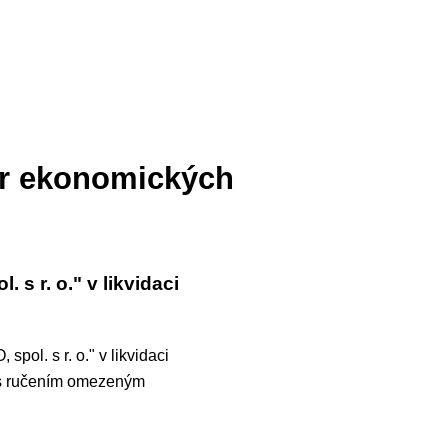
tr ekonomických
. s r. o." v likvidaci
 spol. s r. o." v likvidaci
s ručením omezeným