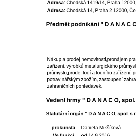
Adresa:
Chodská 1419/14, Praha 12000,
Adresa:
Chodská 14, Praha 2 12000, Če
Předmět podnikání " D A N A C O, 
Nákup a prodej nemovitostí,pronájem prac
zařízení, výrobků metalurgického průmysl
průmyslu,prodej lodí a lodního zařízení,
potravinářským zbožím, zastoupení zahran
zahraničních pohledávek.
Vedení firmy " D A N A C O, spol. s
Statutární orgán " D A N A C O, spol. s r.
prokurista
Daniela Mikšíková
Ve funkci
od
14.9.2016