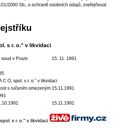
 101/2000 Sb., o ochraně osobních údajů, zveřejňovat
ejstříku
. s r. o." v likvidaci
 soud v Praze
15. 11. 1991
85
 C O, spol. s r. o." v likvidaci
ost s ručením omezeným
15.11.1991
991
1.10.1991
15.11.1991
pol. s r. o." v likvidaci