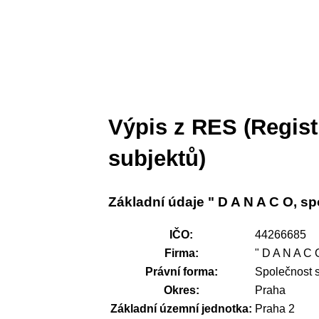
Výpis z RES (Regis
subjektů)
Základní údaje " D A N A C O, spol
IČO:
44266685
Firma:
" D A N A C O,
Právní forma:
Společnost 
Okres:
Praha
Základní územní jednotka:
Praha 2