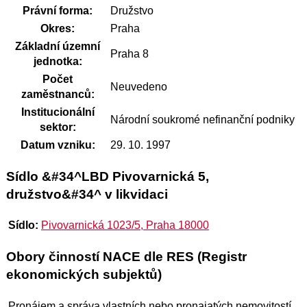
Právní forma:
Družstvo
Okres:
Praha
Základní územní
Praha 8
jednotka:
Počet
Neuvedeno
zaměstnanců:
Institucionální
Národní soukromé nefinanční podniky
sektor:
Datum vzniku:
29. 10. 1997
Sídlo &#34^LBD Pivovarnická 5,
družstvo&#34^ v likvidaci
Sídlo:
Pivovarnická 1023/5, Praha 18000
Obory činností NACE dle RES (Registr
ekonomických subjektů)
Pronájem a správa vlastních nebo pronajatých nemovitostí