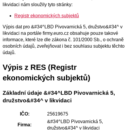
likvidaci nám sloužily tyto stránky:
Registr ekonomických subjektů
Výpis dat pro &#34^LBD Pivovarnická 5, družstvo&#34^ v
likvidaci na portále firmy.euro.cz obsahuje pouze takové
informace, které lze dle zákona č. 101/2000 Sb., o ochraně
osobních údajů, zveřejňovat i bez souhlasu subjektu těchto
údajů.
Výpis z RES (Registr
ekonomických subjektů)
Základní údaje &#34^LBD Pivovarnická 5,
družstvo&#34^ v likvidaci
IČO:
25619675
&#34^LBD Pivovarnická 5,
Firma:
družstvo&#34^ v likvidaci