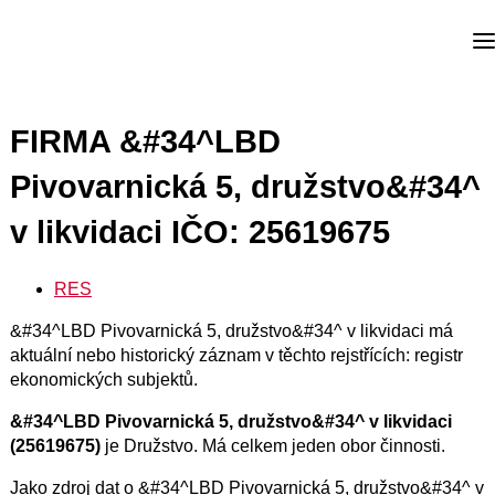
FIRMA &#34^LBD
Pivovarnická 5, družstvo&#34^
v likvidaci IČO: 25619675
RES
&#34^LBD Pivovarnická 5, družstvo&#34^ v likvidaci má
aktuální nebo historický záznam v těchto rejstřících: registr
ekonomických subjektů.
&#34^LBD Pivovarnická 5, družstvo&#34^ v likvidaci
(25619675)
je Družstvo. Má celkem jeden obor činnosti.
Jako zdroj dat o &#34^LBD Pivovarnická 5, družstvo&#34^ v