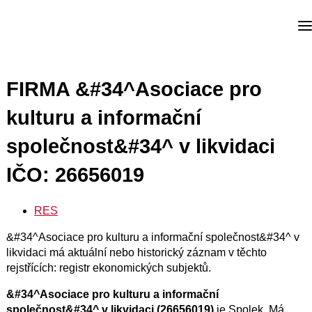
FIRMA &#34^Asociace pro
kulturu a informační
společnost&#34^ v likvidaci
IČO: 26656019
RES
&#34^Asociace pro kulturu a informační společnost&#34^ v
likvidaci má aktuální nebo historický záznam v těchto
rejstřících: registr ekonomických subjektů.
&#34^Asociace pro kulturu a informační
společnost&#34^ v likvidaci (26656019)
je Spolek. Má