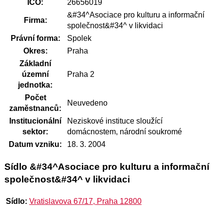
IČO:
26656019
&#34^Asociace pro kulturu a informační
Firma:
společnost&#34^ v likvidaci
Právní forma:
Spolek
Okres:
Praha
Základní
územní
Praha 2
jednotka:
Počet
Neuvedeno
zaměstnanců:
Institucionální
Neziskové instituce sloužící
sektor:
domácnostem, národní soukromé
Datum vzniku:
18. 3. 2004
Sídlo &#34^Asociace pro kulturu a informační
společnost&#34^ v likvidaci
Sídlo:
Vratislavova 67/17, Praha 12800