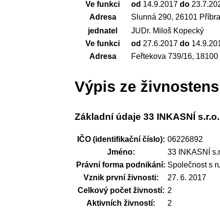
Ve funkci
od
14.9.2017
do
23.7.20
Adresa
Slunná 290, 26101 Příbr
jednatel
JUDr. Miloš Kopecký
Ve funkci
od
27.6.2017
do
14.9.20
Adresa
Feřtekova 739/16, 18100
Výpis ze živnostens
Základní údaje 33 INKASNÍ s.r.o.
IČO (identifikační číslo):
06226892
Jméno:
33 INKASNÍ s.r
Právní forma podnikání:
Společnost s 
Vznik první živnosti:
27. 6. 2017
Celkový počet živností:
2
Aktivních živností:
2