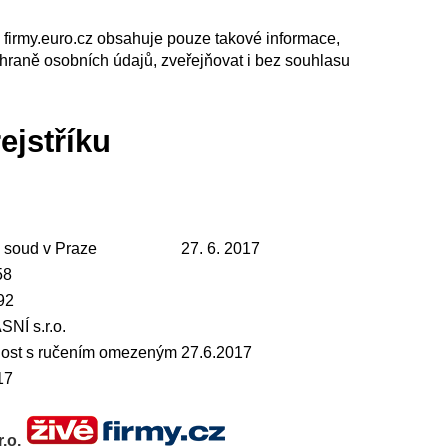
e firmy.euro.cz obsahuje pouze takové informace,
chraně osobních údajů, zveřejňovat i bez souhlasu
ejstříku
 soud v Praze
27. 6. 2017
58
92
SNÍ s.r.o.
ost s ručením omezeným
27.6.2017
17
r.o.