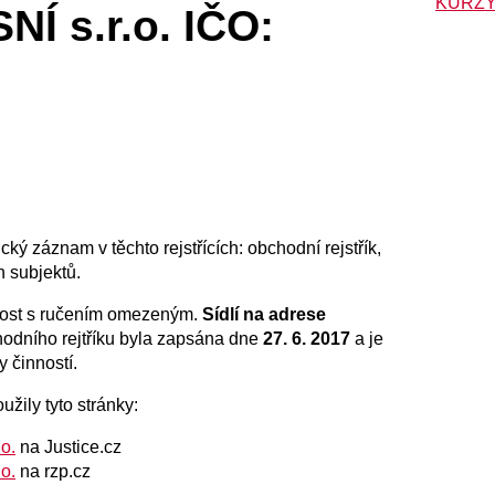
KURZY
Í s.r.o. IČO:
cký záznam v těchto rejstřících: obchodní rejstřík,
h subjektů.
ost s ručením omezeným.
Sídlí na adrese
odního rejtříku byla zapsána dne
27. 6. 2017
a je
y činností.
užily tyto stránky:
o.
na Justice.cz
o.
na rzp.cz