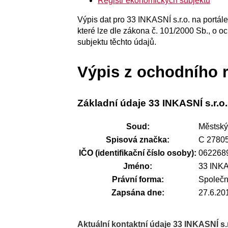
Registr ekonomických subjektů
Výpis dat pro 33 INKASNÍ s.r.o. na portál
které lze dle zákona č. 101/2000 Sb., o o
subjektu těchto údajů.
Výpis z ochodního r
Základní údaje 33 INKASNÍ s.r.o.
Soud:
Městský
Spisová značka:
C 2780
IČO (identifikační číslo osoby):
062268
Jméno:
33 INKA
Právní forma:
Společn
Zapsána dne:
27.6.20
Aktuální kontaktní údaje 33 INKASNÍ s.