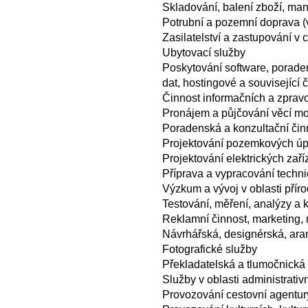
Skladování, balení zboží, man
Potrubní a pozemní doprava (v
Zasilatelství a zastupování v c
Ubytovací služby
Poskytování software, poraden
dat, hostingové a související 
Činnost informačních a zprav
Pronájem a půjčování věcí mo
Poradenská a konzultační čin
Projektování pozemkových úp
Projektování elektrických zaří
Příprava a vypracování techni
Výzkum a vývoj v oblasti pří
Testování, měření, analýzy a k
Reklamní činnost, marketing,
Návrhářská, designérská, ara
Fotografické služby
Překladatelská a tlumočnická 
Služby v oblasti administrati
Provozování cestovní agentury