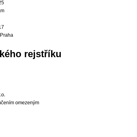
25
am
17
 Praha
kého rejstříku
.o.
ručením omezeným