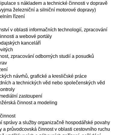
ipulace s nákladem a technické činnosti v dopravě
yjma železniční a silniční motorové dopravy)
elním řízení
ství v oblasti informačních technologií, zpracování
činnosti a webové portály
odajských kanceláří
vitých
nost, zpracování odborných studií a posudků
rav
zení
ckých návrhů, grafické a kresličské práce
rodních a technických věd nebo společenských věd
ontroly
 mediální zastoupení
nžérská činnost a modeling
činnost
vní správy a služby organizačně hospodářské povahy
 a průvodcovská činnost v oblasti cestovního ruchu