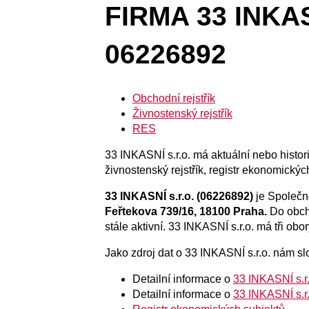
FIRMA 33 INKASN
06226892
Obchodní rejstřík
Živnostenský rejstřík
RES
33 INKASNÍ s.r.o. má aktuální nebo histori
živnostenský rejstřík, registr ekonomickýc
33 INKASNÍ s.r.o. (06226892)
je Společn
Feřtekova 739/16, 18100 Praha.
Do obch
stále aktivní. 33 INKASNÍ s.r.o. má tři obor
Jako zdroj dat o 33 INKASNÍ s.r.o. nám slo
Detailní informace o
33 INKASNÍ s.r.
Detailní informace o
33 INKASNÍ s.r.