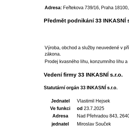
Adresa:
Feřtekova 739/16, Praha 18100,
Předmět podnikání 33 INKASNÍ s.
Výroba, obchod a služby neuvedené v pří
zákona.
Prodej kvasného lihu, konzumního lihu a l
Vedení firmy 33 INKASNÍ s.r.o.
Statutární orgán 33 INKASNÍ s.r.o.
Jednatel
Vlastimil Hejsek
Ve funkci
od
23.7.2025
Adresa
Nad Přehradou 843, 264
jednatel
Miroslav Souček