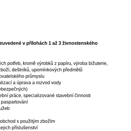
neuvedené v přílohách 1 až 3 živnostenského
ch potřeb, kromě výrobků z papíru, výroba bižuterie,
zboží, deštníků, upomínkových předmětů
covatelského průmyslu
izací a úprava a rozvod vody
ebezpečných)
bní práce, specializované stavební činnosti
 paspartování
lužeb
oobchod s použitým zbožím
ejich příslušenství