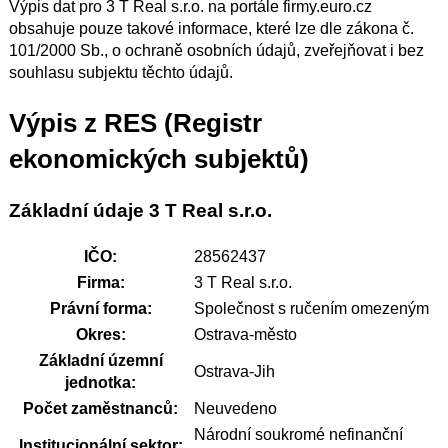
Výpis dat pro 3 T Real s.r.o. na portále firmy.euro.cz
obsahuje pouze takové informace, které lze dle zákona č.
101/2000 Sb., o ochraně osobních údajů, zveřejňovat i bez
souhlasu subjektu těchto údajů.
Výpis z RES (Registr
ekonomických subjektů)
Základní údaje 3 T Real s.r.o.
IČO:
28562437
Firma:
3 T Real s.r.o.
Právní forma:
Společnost s ručením omezeným
Okres:
Ostrava-město
Základní územní
Ostrava-Jih
jednotka:
Počet zaměstnanců:
Neuvedeno
Národní soukromé nefinanční
Institucionální sektor: