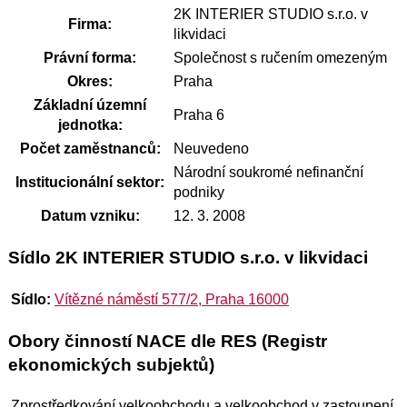
2K INTERIER STUDIO s.r.o. v
Firma:
likvidaci
Právní forma:
Společnost s ručením omezeným
Okres:
Praha
Základní územní
Praha 6
jednotka:
Počet zaměstnanců:
Neuvedeno
Národní soukromé nefinanční
Institucionální sektor:
podniky
Datum vzniku:
12. 3. 2008
Sídlo 2K INTERIER STUDIO s.r.o. v likvidaci
Sídlo:
Vítězné náměstí 577/2, Praha 16000
Obory činností NACE dle RES (Registr
ekonomických subjektů)
Zprostředkování velkoobchodu a velkoobchod v zastoupení