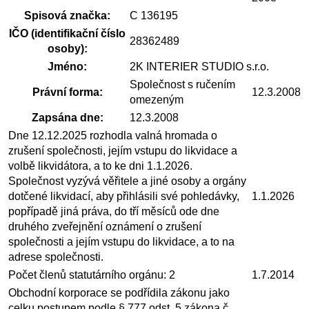
Spisová značka:
C 136195
IČO (identifikační číslo
28362489
osoby):
Jméno:
2K INTERIER STUDIO s.r.o.
Společnost s ručením
Právní forma:
12.3.2008
omezeným
Zapsána dne:
12.3.2008
Dne 12.12.2025 rozhodla valná hromada o
zrušení společnosti, jejím vstupu do likvidace a
volbě likvidátora, a to ke dni 1.1.2026.
Společnost vyzývá věřitele a jiné osoby a orgány
dotčené likvidací, aby přihlásili své pohledávky,
1.1.2026
popřípadě jiná práva, do tří měsíců ode dne
druhého zveřejnění oznámení o zrušení
společnosti a jejím vstupu do likvidace, a to na
adrese společnosti.
Počet členů statutárního orgánu: 2
1.7.2014
Obchodní korporace se podřídila zákonu jako
celku postupem podle § 777 odst. 5 zákona č.