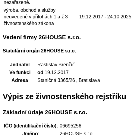
nezařazené.
výroba, obchod a služby
neuvedené v přílohách 1 a ž 3
19.12.2017
- 24.10.2025
živnostenského zákona
Vedení firmy 26HOUSE s.r.o.
Statutární orgán 26HOUSE s.r.o.
Jednatel
Rastislav Brenčič
Ve funkci
od
19.12.2017
Adresa
Staničná 3365/26 , Bratislava
Výpis ze živnostenského rejstříku
Základní údaje 26HOUSE s.r.o.
IČO (identifikační číslo):
06695256
Jméno:
26HOUSE s.r.o.