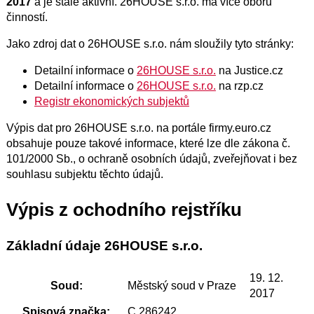
2017
a je stále aktivní. 26HOUSE s.r.o. má více oborů
činností.
Jako zdroj dat o 26HOUSE s.r.o. nám sloužily tyto stránky:
Detailní informace o
26HOUSE s.r.o.
na Justice.cz
Detailní informace o
26HOUSE s.r.o.
na rzp.cz
Registr ekonomických subjektů
Výpis dat pro 26HOUSE s.r.o. na portále firmy.euro.cz
obsahuje pouze takové informace, které lze dle zákona č.
101/2000 Sb., o ochraně osobních údajů, zveřejňovat i bez
souhlasu subjektu těchto údajů.
Výpis z ochodního rejstříku
Základní údaje 26HOUSE s.r.o.
19. 12.
Soud:
Městský soud v Praze
2017
Spisová značka:
C 286242