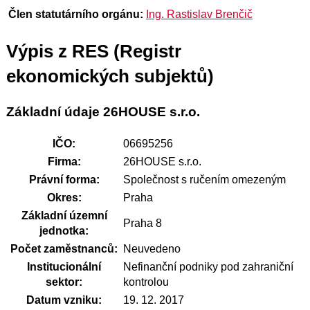
Člen statutárního orgánu:
Ing. Rastislav Brenčič
Výpis z RES (Registr
ekonomických subjektů)
Základní údaje 26HOUSE s.r.o.
IČO:
06695256
Firma:
26HOUSE s.r.o.
Právní forma:
Společnost s ručením omezeným
Okres:
Praha
Základní územní
Praha 8
jednotka:
Počet zaměstnanců:
Neuvedeno
Institucionální
Nefinanční podniky pod zahraniční
sektor:
kontrolou
Datum vzniku:
19. 12. 2017