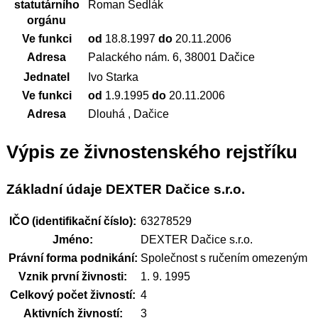
statutárního
Roman Sedlák
orgánu
Ve funkci
od
18.8.1997
do
20.11.2006
Adresa
Palackého nám. 6, 38001 Dačice
Jednatel
Ivo Starka
Ve funkci
od
1.9.1995
do
20.11.2006
Adresa
Dlouhá , Dačice
Výpis ze živnostenského rejstříku
Základní údaje DEXTER Dačice s.r.o.
IČO (identifikační číslo):
63278529
Jméno:
DEXTER Dačice s.r.o.
Právní forma podnikání:
Společnost s ručením omezeným
Vznik první živnosti:
1. 9. 1995
Celkový počet živností:
4
Aktivních živností:
3