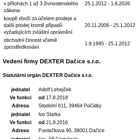
v přílohách 1 až 3 živnostenského
25.1.2012
- 1.6.2026
zákona
koupě zboží za účelem prodeje a
další prodej kromě případů
20.11.2006
- 25.1.2012
vyžadujících zvláštní oprávnění
obchodní činnost včetně
1.9.1995
- 25.1.2012
zprostředkování
Vedení firmy DEXTER Dačice s.r.o.
Statutární orgán DEXTER Dačice s.r.o.
jednatel
Adolf Lehejček
Ve funkci
od
17.8.2018
Adresa
Stodolní 611, 39464 Počátky
jednatel
Ivo Starka
Ve funkci
od
21.9.2016
Adresa
Pantočkova 90, 38001 Dačice