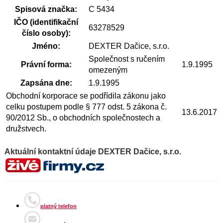
Spisová značka:
C 5434
IČO (identifikační
63278529
číslo osoby):
Jméno:
DEXTER Dačice, s.r.o.
Společnost s ručením
Právní forma:
1.9.1995
omezeným
Zapsána dne:
1.9.1995
Obchodní korporace se podřídila zákonu jako
celku postupem podle § 777 odst. 5 zákona č.
13.6.2017
90/2012 Sb., o obchodních společnostech a
družstvech.
Aktuální kontaktní údaje DEXTER Dačice, s.r.o.
platný telefon