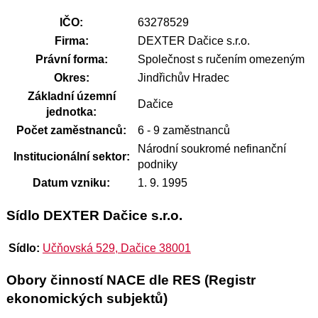
IČO:
63278529
Firma:
DEXTER Dačice s.r.o.
Právní forma:
Společnost s ručením omezeným
Okres:
Jindřichův Hradec
Základní územní
Dačice
jednotka:
Počet zaměstnanců:
6 - 9 zaměstnanců
Národní soukromé nefinanční
Institucionální sektor:
podniky
Datum vzniku:
1. 9. 1995
Sídlo DEXTER Dačice s.r.o.
Sídlo:
Učňovská 529, Dačice 38001
Obory činností NACE dle RES (Registr
ekonomických subjektů)