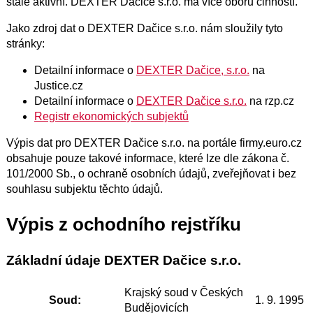
stále aktivní. DEXTER Dačice s.r.o. má více oborů činností.
Jako zdroj dat o DEXTER Dačice s.r.o. nám sloužily tyto
stránky:
Detailní informace o
DEXTER Dačice, s.r.o.
na
Justice.cz
Detailní informace o
DEXTER Dačice s.r.o.
na rzp.cz
Registr ekonomických subjektů
Výpis dat pro DEXTER Dačice s.r.o. na portále firmy.euro.cz
obsahuje pouze takové informace, které lze dle zákona č.
101/2000 Sb., o ochraně osobních údajů, zveřejňovat i bez
souhlasu subjektu těchto údajů.
Výpis z ochodního rejstříku
Základní údaje DEXTER Dačice s.r.o.
Krajský soud v Českých
Soud:
1. 9. 1995
Budějovicích