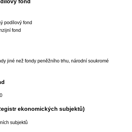
dílový fond
ý podílový fond
nzijní fond
ondy jiné než fondy peněžního trhu, národní soukromé
nd
00
Registr ekonomických subjektů)
čních subjektů