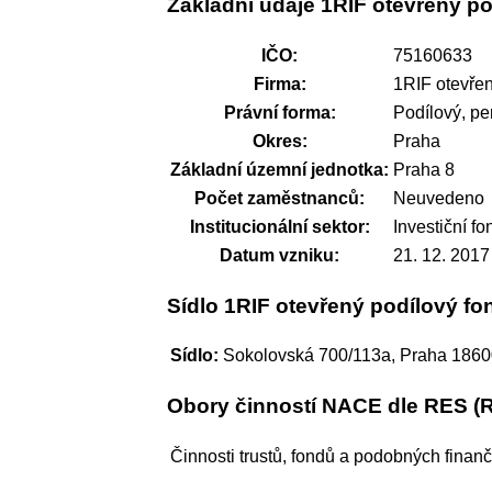
Základní údaje 1RIF otevřený po
IČO:
75160633
Firma:
1RIF otevřen
Právní forma:
Podílový, pe
Okres:
Praha
Základní územní jednotka:
Praha 8
Počet zaměstnanců:
Neuvedeno
Institucionální sektor:
Investiční f
Datum vzniku:
21. 12. 2017
Sídlo 1RIF otevřený podílový fo
Sídlo:
Sokolovská 700/113a, Praha 186
Obory činností NACE dle RES (
Činnosti trustů, fondů a podobných finan