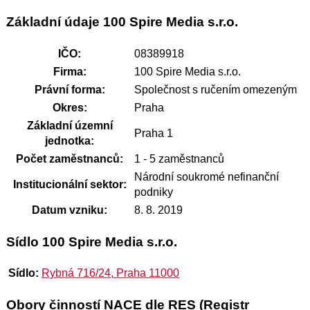
Základní údaje 100 Spire Media s.r.o.
IČO:
08389918
Firma:
100 Spire Media s.r.o.
Právní forma:
Společnost s ručením omezeným
Okres:
Praha
Základní územní
Praha 1
jednotka:
Počet zaměstnanců:
1 - 5 zaměstnanců
Národní soukromé nefinanční
Institucionální sektor:
podniky
Datum vzniku:
8. 8. 2019
Sídlo 100 Spire Media s.r.o.
Sídlo:
Rybná 716/24, Praha 11000
Obory činností NACE dle RES (Registr