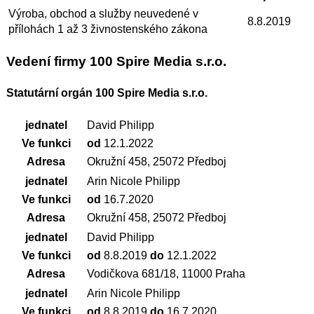
Výroba, obchod a služby neuvedené v
8.8.2019
přílohách 1 až 3 živnostenského zákona
Vedení firmy 100 Spire Media s.r.o.
Statutární orgán 100 Spire Media s.r.o.
jednatel
David Philipp
Ve funkci
od
12.1.2022
Adresa
Okružní 458, 25072 Předboj
jednatel
Arin Nicole Philipp
Ve funkci
od
16.7.2020
Adresa
Okružní 458, 25072 Předboj
jednatel
David Philipp
Ve funkci
od
8.8.2019
do
12.1.2022
Adresa
Vodičkova 681/18, 11000 Praha
jednatel
Arin Nicole Philipp
Ve funkci
od
8.8.2019
do
16.7.2020