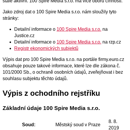
stále aktivní. 100 Spire Media s.r.o. má více oborů činností.
Jako zdroj dat o 100 Spire Media s.r.o. nám sloužily tyto
stránky:
Detailní informace o
100 Spire Media s.r.o.
na
Justice.cz
Detailní informace o
100 Spire Media s.r.o.
na rzp.cz
Registr ekonomických subjektů
Výpis dat pro 100 Spire Media s.r.o. na portále firmy.euro.cz
obsahuje pouze takové informace, které lze dle zákona č.
101/2000 Sb., o ochraně osobních údajů, zveřejňovat i bez
souhlasu subjektu těchto údajů.
Výpis z ochodního rejstříku
Základní údaje 100 Spire Media s.r.o.
8. 8.
Soud:
Městský soud v Praze
2019