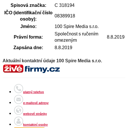
Spisová značka:
C 318194
IČO (identifikační číslo
08389918
osoby):
Jméno:
100 Spire Media s.r.o.
Společnost s ručením
Právní forma:
8.8.2019
omezeným
Zapsána dne:
8.8.2019
Aktuální kontaktní údaje 100 Spire Media s.r.o.
platný telefon
e-mailové adresy
webové stránky
kontaktní osoby