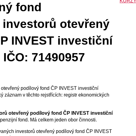
KURZY
ný fond
 investorů otevřený
P INVEST investiční
. IČO: 71490957
ů otevřený podílový fond ČP INVEST investiční
ký záznam v těchto rejstřících: registr ekonomických
torů otevřený podílový fond ČP INVEST investiční
 penzijní fond. Má celkem jeden obor činnosti.
ikovaných investorů otevřený podílový fond ČP INVEST