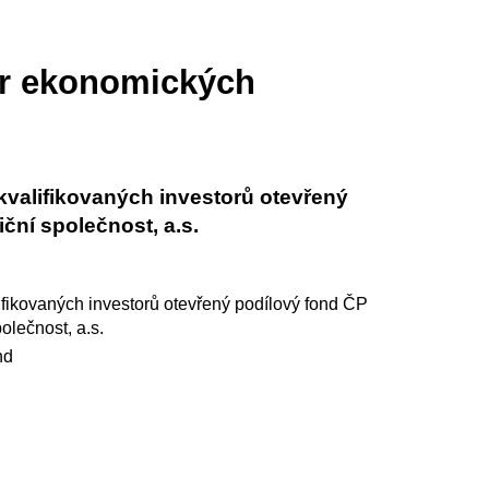
tr ekonomických
 kvalifikovaných investorů otevřený
ční společnost, a.s.
lifikovaných investorů otevřený podílový fond ČP
olečnost, a.s.
nd