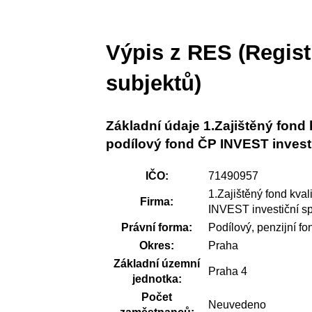
Výpis z RES (Regis
subjektů)
Základní údaje 1.Zajištěný fond
podílový fond ČP INVEST investi
IČO:
71490957
1.Zajištěný fond kva
Firma:
INVEST investiční sp
Právní forma:
Podílový, penzijní fo
Okres:
Praha
Základní územní
Praha 4
jednotka:
Počet
Neuvedeno