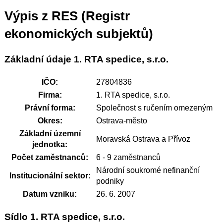
Výpis z RES (Registr
ekonomických subjektů)
Základní údaje 1. RTA spedice, s.r.o.
IČO:
27804836
Firma:
1. RTA spedice, s.r.o.
Právní forma:
Společnost s ručením omezeným
Okres:
Ostrava-město
Základní územní
Moravská Ostrava a Přívoz
jednotka:
Počet zaměstnanců:
6 - 9 zaměstnanců
Národní soukromé nefinanční
Institucionální sektor:
podniky
Datum vzniku:
26. 6. 2007
Sídlo 1. RTA spedice, s.r.o.