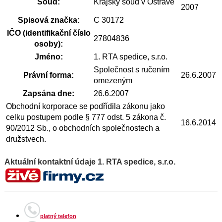
Soud:
Krajský soud v Ostravě
2007
Spisová značka:
C 30172
IČO (identifikační číslo
27804836
osoby):
Jméno:
1. RTA spedice, s.r.o.
Společnost s ručením
Právní forma:
26.6.2007
omezeným
Zapsána dne:
26.6.2007
Obchodní korporace se podřídila zákonu jako
celku postupem podle § 777 odst. 5 zákona č.
16.6.2014
90/2012 Sb., o obchodních společnostech a
družstvech.
Aktuální kontaktní údaje 1. RTA spedice, s.r.o.
platný telefon