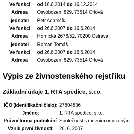
Ve funkci
od
16.6.2014
do
16.12.2014
Adresa
Osvobození 829, 73514 Orlová
jednatel
Petr Adamčík
Ve funkci
od
26.6.2007
do
16.6.2014
Adresa
Hornická 2676/52, 70200 Ostrava
jednatel
Roman Tomáš
Ve funkci
od
26.6.2007
do
16.6.2014
Adresa
Osvobození 829, 73514 Orlová
Výpis ze živnostenského rejstříku
Základní údaje 1. RTA spedice, s.r.o.
IČO (identifikační číslo):
27804836
Jméno:
1. RTA spedice, s.r.o.
Právní forma podnikání:
Společnost s ručením omezeným
Vznik první živnosti:
26. 6. 2007