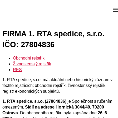
FIRMA 1. RTA spedice, s.r.o.
IČO: 27804836
Obchodní rejstřík
Živnostenský rejstřík
RES
1. RTA spedice, s.r.o. má aktuální nebo historický záznam v
těchto rejstřících: obchodní rejstřík, živnostenský rejstřík,
registr ekonomických subjektů.
1. RTA spedice, s.r.o. (27804836)
je Společnost s ručením
omezeným.
Sídlí na adrese Hornická 3044/49, 70200
Ostrava.
Do obchodního rejtříku byla zapsána dne
26. 6.