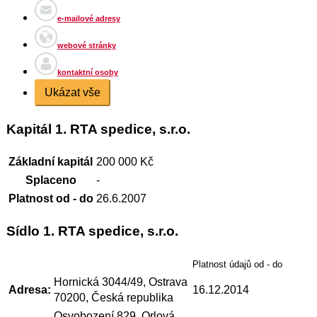
e-mailové adresy
webové stránky
kontaktní osoby
Ukázat vše
Kapitál 1. RTA spedice, s.r.o.
Základní kapitál
200 000 Kč
Splaceno
-
Platnost od - do
26.6.2007
Sídlo 1. RTA spedice, s.r.o.
Platnost údajů od - do
Hornická 3044/49, Ostrava
Adresa:
16.12.2014
70200, Česká republika
Osvobození 829, Orlová