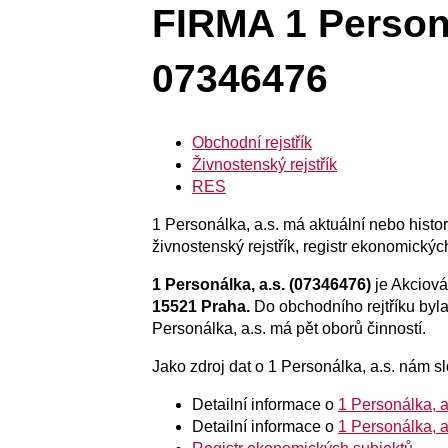
FIRMA 1 Personá
07346476
Obchodní rejstřík
Živnostenský rejstřík
RES
1 Personálka, a.s. má aktuální nebo histori
živnostenský rejstřík, registr ekonomickýc
1 Personálka, a.s. (07346476)
je Akciová
15521 Praha.
Do obchodního rejtříku by
Personálka, a.s. má pět oborů činností.
Jako zdroj dat o 1 Personálka, a.s. nám slo
Detailní informace o
1 Personálka, a
Detailní informace o
1 Personálka, a