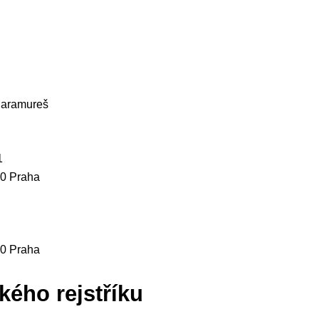
 Maramureš
1
00 Praha
00 Praha
kého rejstříku