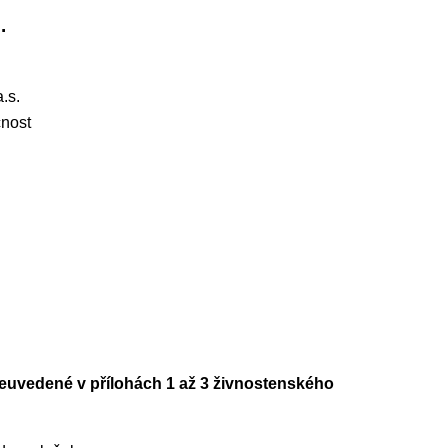
.
.s.
čnost
neuvedené v přílohách 1 až 3 živnostenského