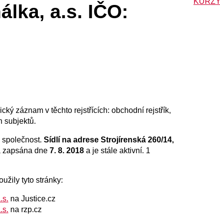
KURZY
lka, a.s. IČO:
cký záznam v těchto rejstřících: obchodní rejstřík,
h subjektů.
 společnost.
Sídlí na adrese Strojírenská 260/14,
la zapsána dne
7. 8. 2018
a je stále aktivní. 1
užily tyto stránky:
.s.
na Justice.cz
.s.
na rzp.cz