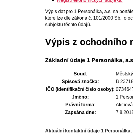
Registr ekonomických subjektů
Výpis dat pro 1 Personálka, a.s. na portá
které lze dle zákona č. 101/2000 Sb., o o
subjektu těchto údajů.
Výpis z ochodního r
Základní údaje 1 Personálka, a.s
Soud:
Městský
Spisová značka:
B 2371
IČO (identifikační číslo osoby):
073464
Jméno:
1 Person
Právní forma:
Akciová
Zapsána dne:
7.8.201
Aktuální kontaktní údaje 1 Personálka, 