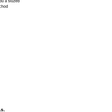
du a služeb
chod
.s.