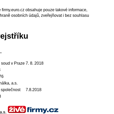
le firmy.euro.cz obsahuje pouze takové informace,
chraně osobních údajů, zveřejňovat i bez souhlasu
ejstříku
.
 soud v Praze
7. 8. 2018
8
76
álka, a.s.
 společnost
7.8.2018
8
a.s.