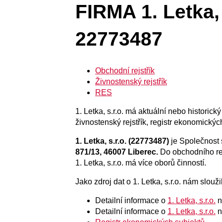
FIRMA 1. Letka, 
22773487
Obchodní rejstřík
Živnostenský rejstřík
RES
1. Letka, s.r.o. má aktuální nebo historický
živnostenský rejstřík, registr ekonomickýc
1. Letka, s.r.o. (22773487)
je Společnost
871/13, 46007 Liberec.
Do obchodního re
1. Letka, s.r.o. má více oborů činností.
Jako zdroj dat o 1. Letka, s.r.o. nám sloužil
Detailní informace o
1. Letka, s.r.o.
n
Detailní informace o
1. Letka, s.r.o.
n