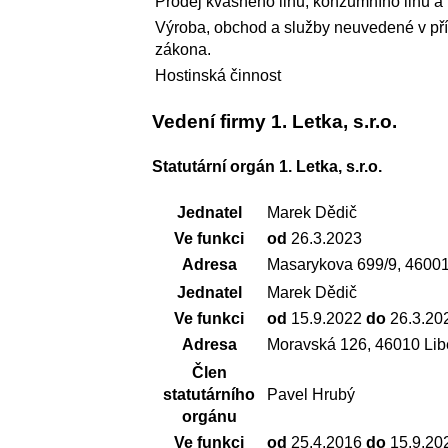
Prodej kvasného lihu, konzumního lihu a 
Výroba, obchod a služby neuvedené v pří
zákona.
Hostinská činnost
Vedení firmy 1. Letka, s.r.o.
Statutární orgán 1. Letka, s.r.o.
Jednatel
Marek Dědič
Ve funkci
od
26.3.2023
Adresa
Masarykova 699/9, 46001
Jednatel
Marek Dědič
Ve funkci
od
15.9.2022
do
26.3.20
Adresa
Moravská 126, 46010 Lib
Člen
statutárního
Pavel Hrubý
orgánu
Ve funkci
od
25.4.2016
do
15.9.20