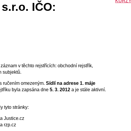
KURZY
s.r.o. IČO:
 záznam v těchto rejstřících: obchodní rejstřík,
h subjektů.
 s ručením omezeným.
Sídlí na adrese 1. máje
jtříku byla zapsána dne
5. 3. 2012
a je stále aktivní.
y tyto stránky:
a Justice.cz
a rzp.cz