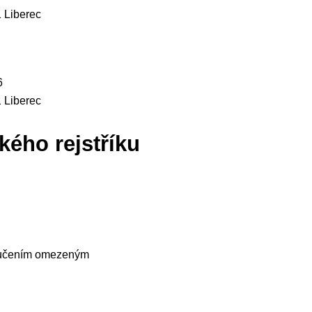
 Liberec
6
 Liberec
kého rejstříku
ručením omezeným