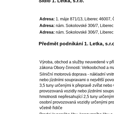
Sídlo 1. Letka, s.r.o.
Adresa:
1. máje 871/13, Liberec 46007, 
Adresa:
nám. Sokolovské 306/7, Liberec
Adresa:
nám. Sokolovské 306/7, Liberec
Předmět podnikání 1. Letka, s.r.
Výroba, obchod a služby neuvedené v pří
zákona Obory činnosti: Velkoobchod a 
Silniční motorová doprava - nákladní vnit
nebo jízdními soupravami o největší povo
3,5 tuny určenými k přepravě zvířat nebo
provozovaná vozidly nebo jízdními soupr
hmotnosti nepřesahující 2,5 tuny určenými
osobní provozovaná vozidly určenými pro
včetně řidiče