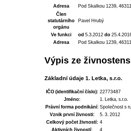
Adresa
Pod Skalkou 1239, 46311
Člen
statutárního
Pavel Hrubý
orgánu
Ve funkci
od
5.3.2012
do
25.4.201
Adresa
Pod Skalkou 1239, 46311
Výpis ze živnostens
Základní údaje 1. Letka, s.r.o.
IČO (identifikační číslo):
22773487
Jméno:
1. Letka, s.r.o.
Právní forma podnikání:
Společnost s 
Vznik první živnosti:
5. 3. 2012
Celkový počet živností:
4
Aktivních živností:
4