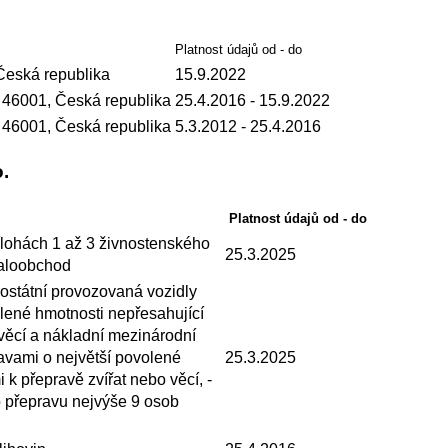
Platnost údajů od - do
Česká republika
15.9.2022
 46001, Česká republika
25.4.2016
- 15.9.2022
 46001, Česká republika
5.3.2012
- 25.4.2016
o.
Platnost údajů od - do
lohách 1 až 3 živnostenského
25.3.2025
maloobchod
rostátní provozovaná vozidly
lené hmotnosti nepřesahující
 věcí a nákladní mezinárodní
avami o největší povolené
25.3.2025
 k přepravě zvířat nebo věcí, -
 přepravu nejvýše 9 osob