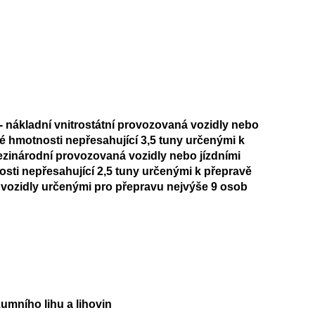
 - nákladní vnitrostátní provozovaná vozidly nebo
é hmotnosti nepřesahující 3,5 tuny určenými k
ezinárodní provozovaná vozidly nebo jízdními
sti nepřesahující 2,5 tuny určenými k přepravě
á vozidly určenými pro přepravu nejvýše 9 osob
umního lihu a lihovin