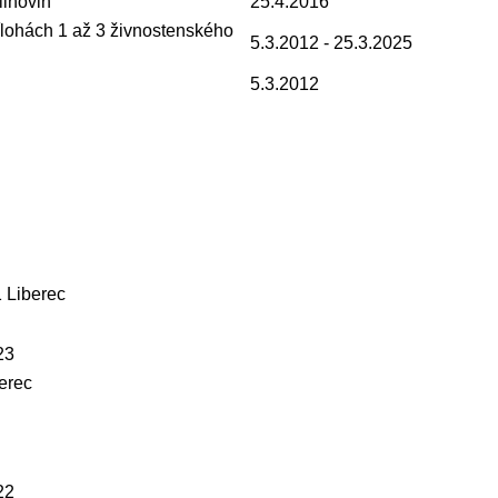
lihovin
25.4.2016
lohách 1 až 3 živnostenského
5.3.2012
- 25.3.2025
5.3.2012
 Liberec
23
erec
22