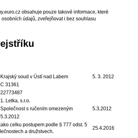
firmy.euro.cz obsahuje pouze takové informace, které
ě osobních údajů, zveřejňovat i bez souhlasu
ejstříku
Krajský soud v Ústí nad Labem
5. 3. 2012
C 31361
22773487
1. Letka, s.r.o.
Společnost s ručením omezeným
5.3.2012
5.3.2012
jako celku postupem podle § 777 odst. 5
25.4.2016
lečnostech a družstvech.