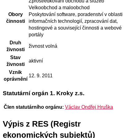
Zprostředkování obchodu a služeb
Velkoobchod a maloobchod
Obory
Poskytování software, poradenství v oblasti
činnosti
informačních technologií, zpracování dat,
hostingové a související činnosti a webové
portály
Druh
živnost volná
živnosti
Stav
aktivní
živnosti
Vznik
12. 9. 2011
oprávnění
Statutární orgán 1. Kroky z.s.
Člen statutárního orgánu:
Václav Ondřej Hruška
Výpis z RES (Registr
ekonomických subjektů)