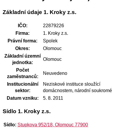
Základní údaje 1. Kroky z.s.
IČO:
22879226
Firma:
1. Kroky z.s.
Právní forma:
Spolek
Okres:
Olomouc
Základní územní
Olomouc
jednotka:
Počet
Neuvedeno
zaměstnanců:
Institucionální
Neziskové instituce sloužící
sektor:
domácnostem, národní soukromé
Datum vzniku:
5. 8. 2011
Sídlo 1. Kroky z.s.
Sídlo:
Stupkova 952/18, Olomouc 77900