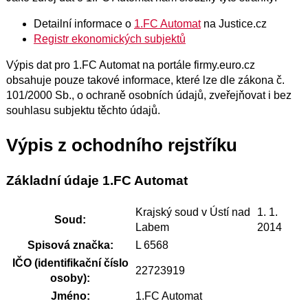
Detailní informace o
1.FC Automat
na Justice.cz
Registr ekonomických subjektů
Výpis dat pro 1.FC Automat na portále firmy.euro.cz
obsahuje pouze takové informace, které lze dle zákona č.
101/2000 Sb., o ochraně osobních údajů, zveřejňovat i bez
souhlasu subjektu těchto údajů.
Výpis z ochodního rejstříku
Základní údaje 1.FC Automat
Krajský soud v Ústí nad
1. 1.
Soud:
Labem
2014
Spisová značka:
L 6568
IČO (identifikační číslo
22723919
osoby):
Jméno:
1.FC Automat