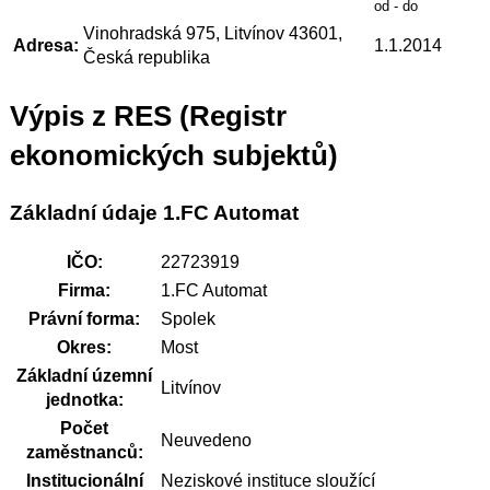
od - do
Vinohradská 975, Litvínov 43601,
Adresa:
1.1.2014
Česká republika
Výpis z RES (Registr
ekonomických subjektů)
Základní údaje 1.FC Automat
IČO:
22723919
Firma:
1.FC Automat
Právní forma:
Spolek
Okres:
Most
Základní územní
Litvínov
jednotka:
Počet
Neuvedeno
zaměstnanců:
Institucionální
Neziskové instituce sloužící