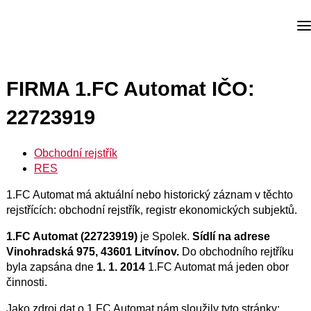
FIRMA 1.FC Automat IČO:
22723919
Obchodní rejstřík
RES
1.FC Automat má aktuální nebo historický záznam v těchto
rejstřících: obchodní rejstřík, registr ekonomických subjektů.
1.FC Automat (22723919)
je Spolek.
Sídlí na adrese
Vinohradská 975, 43601 Litvínov.
Do obchodního rejtříku
byla zapsána dne
1. 1. 2014
1.FC Automat má jeden obor
činnosti.
Jako zdroj dat o 1.FC Automat nám sloužily tyto stránky: