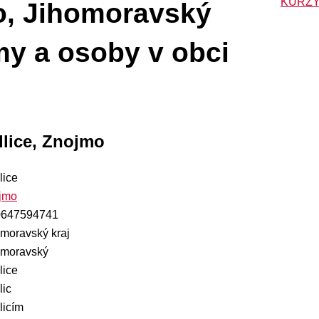
KURZY
o, Jihomoravský
rmy a osoby v obci
dlice, Znojmo
lice
jmo
647594741
omoravský kraj
omoravský
lice
lic
licím