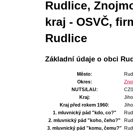
Rudlice, Znojm
kraj - OSVČ, fi
Rudlice
Základní údaje o obci Ru
Město:
Rud
Okres:
Zno
NUTS/LAU:
CZ0
Kraj:
Jih
Kraj před rokem 1960:
Jih
1. mluvnický pád "kdo, co?"
Rud
2. mluvnický pád "koho, čeho?"
Rud
3. mluvnický pád "komu, čemu?"
Rud