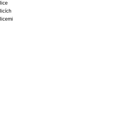
lice
icích
licemi