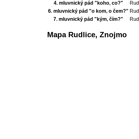
4. mluvnický pád "koho, co?"
Rud
6. mluvnický pád "o kom, o čem?"
Rudl
7. mluvnický pád "kým, čím?"
Rud
Mapa Rudlice, Znojmo