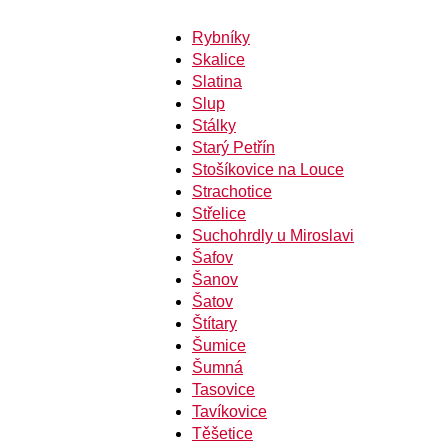
Rybníky
Skalice
Slatina
Slup
Stálky
Starý Petřín
Stošíkovice na Louce
Strachotice
Střelice
Suchohrdly u Miroslavi
Šafov
Šanov
Šatov
Štítary
Šumice
Šumná
Tasovice
Tavíkovice
Těšetice