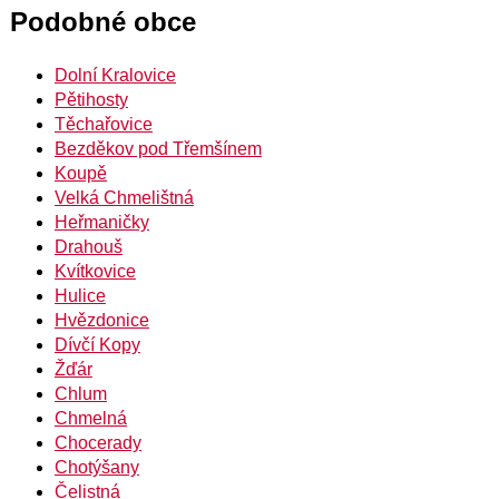
Podobné obce
Dolní Kralovice
Pětihosty
Těchařovice
Bezděkov pod Třemšínem
Koupě
Velká Chmelištná
Heřmaničky
Drahouš
Kvítkovice
Hulice
Hvězdonice
Dívčí Kopy
Žďár
Chlum
Chmelná
Chocerady
Chotýšany
Čelistná