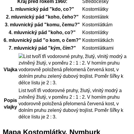
Kraj před rokem 1960:
Středočeský
1. mluvnický pád "kdo, co?"
Kostomlátky
2. mluvnický pád "koho, čeho?"
Kostomlátek
3. mluvnický pád "komu, čemu?"
Kostomlátkám
4. mluvnický pád "koho, co?"
Kostomlátky
6. mluvnický pád "o kom, o čem?"
Kostomlátkách
7. mluvnický pád "kým, čím?"
Kostomlátkami
Vlajka
List tvoří tři vodorovné pruhy, žlutý, vlnitý modrý a
zvlněný žlutý, v poměru 2 : 1 : 2. V horním pruhu
Popis
vodorovně položená přelomená červená kost, v
vlajky
dolním pruhu zelený dubový trojlist. Poměr šířky k
délce listu je 2 : 3.
Mapa Kostomlátky, Nymburk