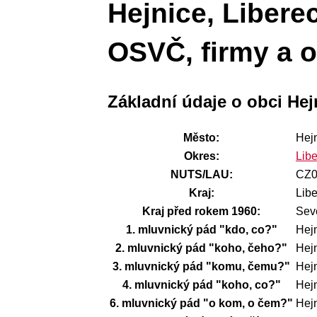
Hejnice, Liberec
OSVČ, firmy a o
Základní údaje o obci Hej
Město:
Hej
Okres:
Lib
NUTS/LAU:
CZ0
Kraj:
Libe
Kraj před rokem 1960:
Sev
1. mluvnický pád "kdo, co?"
Hej
2. mluvnický pád "koho, čeho?"
Hej
3. mluvnický pád "komu, čemu?"
Hej
4. mluvnický pád "koho, co?"
Hej
6. mluvnický pád "o kom, o čem?"
Hejn