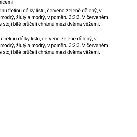
nicemi
u třetinu délky listu, červeno-zeleně dělený, v
, modrý, žlutý a modrý, v poměru 3:2:3. V červeném
e stojí bílé průčelí chrámu mezi dvěma věžemi.