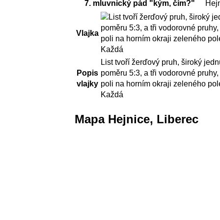
7. mluvnický pád "kým, čím?"
Hej
Vlajka
List tvoří žerďový pruh, široký jedn
Popis
poměru 5:3, a tři vodorovné pruhy
vlajky
poli na horním okraji zeleného pol
Každá
Mapa Hejnice, Liberec