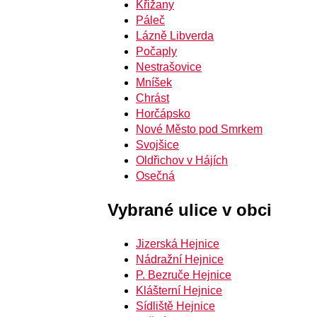
Křižany
Páleč
Lázně Libverda
Počaply
Nestrašovice
Mníšek
Chrást
Horčápsko
Nové Město pod Smrkem
Svojšice
Oldřichov v Hájích
Osečná
Vybrané ulice v obci
Jizerská Hejnice
Nádražní Hejnice
P. Bezruče Hejnice
Klášterní Hejnice
Sídliště Hejnice