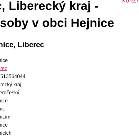
KURZY
, Liberecký kraj -
soby v obci Hejnice
nice, Liberec
nice
erec
513564044
recký kraj
eročeský
nice
nic
nicím
nice
icích