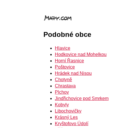
Podobné obce
Hlavice
Hodkovice nad Mohelkou
Horní Řasnice
Poštovice
Hrádek nad Nisou
Chotyně
Chrastava
Plchov
Jindřichovice pod Smrkem
Kobyly
Libochovičky
Krásný Les
Kryštofovo Údolí