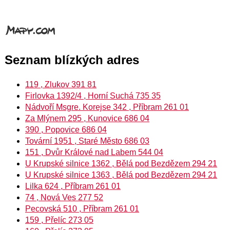
Seznam blízkých adres
119 , Zlukov 391 81
Firlovka 1392/4 , Horní Suchá 735 35
Nádvoří Msgre. Korejse 342 , Příbram 261 01
Za Mlýnem 295 , Kunovice 686 04
390 , Popovice 686 04
Tovární 1951 , Staré Město 686 03
151 , Dvůr Králové nad Labem 544 04
U Krupské silnice 1362 , Bělá pod Bezdězem 294 21
U Krupské silnice 1363 , Bělá pod Bezdězem 294 21
Lilka 624 , Příbram 261 01
74 , Nová Ves 277 52
Pecovská 510 , Příbram 261 01
159 , Přelíc 273 05