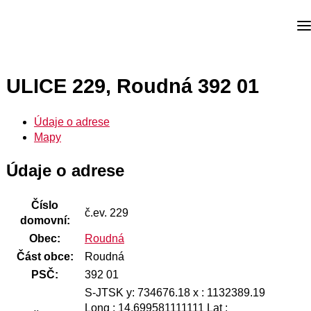
ULICE 229, Roudná 392 01
Údaje o adrese
Mapy
Údaje o adrese
Číslo
č.ev. 229
domovní:
Obec:
Roudná
Část obce:
Roudná
PSČ:
392 01
S-JTSK y: 734676.18 x : 1132389.19
Long : 14.699581111111 Lat :