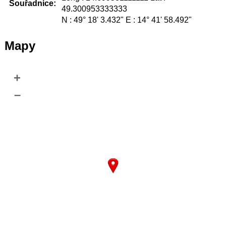
Souřadnice:
49.300953333333
N : 49° 18' 3.432" E : 14° 41' 58.492"
Mapy
+
–