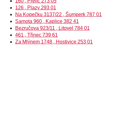
160 , Přelíc 273 05
126 , Plazy 293 01
Na Kopečku 3137/22 , Šumperk 787 01
Samota 960 , Kaplice 382 41
Bezručova 923/11 , Litovel 784 01
461 , Třinec 739 61
Za Mlýnem 1748 , Hostivice 253 01